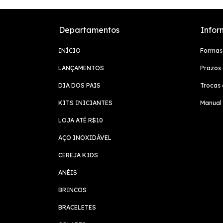
Departamentos
Infor
INÍCIO
Formas
LANÇAMENTOS
Prazos 
DIA DOS PAIS
Trocas 
KITS INICIANTES
Manual
LOJA ATÉ R$10
AÇO INOXIDÁVEL
CEREJA KIDS
ANÉIS
BRINCOS
BRACELETES