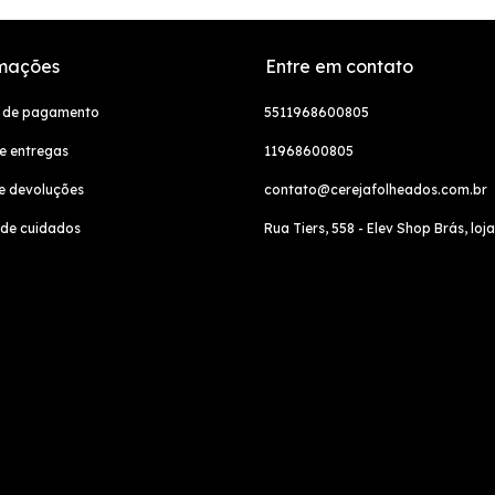
mações
Entre em contato
 de pagamento
5511968600805
e entregas
11968600805
e devoluções
contato@cerejafolheados.com.br
 de cuidados
Rua Tiers, 558 - Elev Shop Brás, loja