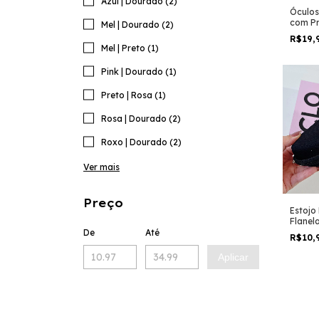
Azul | Dourado (2)
Óculos
com P
Mel | Dourado (2)
R$19,
Mel | Preto (1)
Pink | Dourado (1)
Preto | Rosa (1)
Rosa | Dourado (2)
Roxo | Dourado (2)
Ver mais
Preço
Estojo
Flanel
De
Até
R$10,
Aplicar