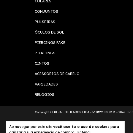
COLARES
CONJUNTOS
PULSEIRAS
ÓCULOS DE SOL
PIERCINGS FAKE
PIERCINGS
CINTOS
ACESSÓRIOS DE CABELO
VARIEDADES
RELÓGIOS
Copyright CEREJA FOLHEADOS LTDA - 51182318000171 - 2026. Todos
Ao navegar por este site
você aceita o uso de cookies
para
agilizar a sua experiência de compra.
Entendi