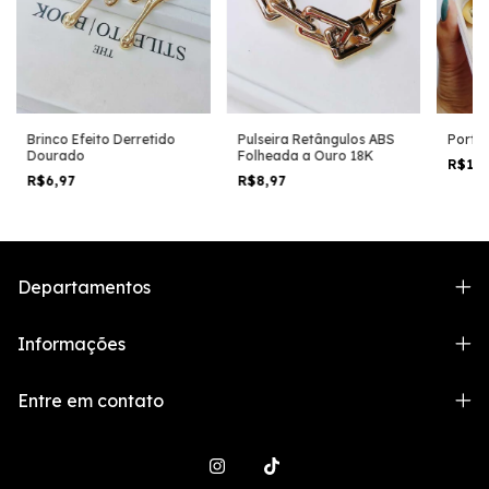
Brinco Efeito Derretido
Pulseira Retângulos ABS
Porta 
Dourado
Folheada a Ouro 18K
R$10
R$6,97
R$8,97
Departamentos
Informações
Entre em contato