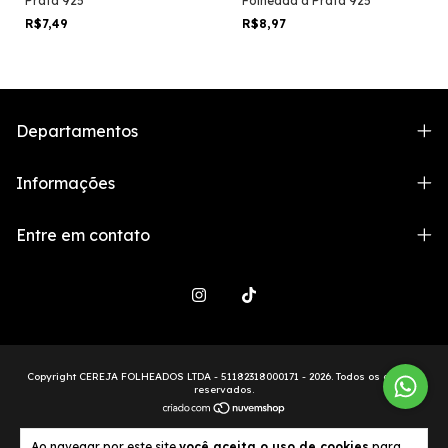
Prata 925
Folheada a Prata 925
R$7,49
R$8,97
Departamentos
Informações
Entre em contato
Copyright CEREJA FOLHEADOS LTDA - 51182318000171 - 2026. Todos os direitos
reservados.
Ao navegar por este site
você aceita o uso de cookies
para