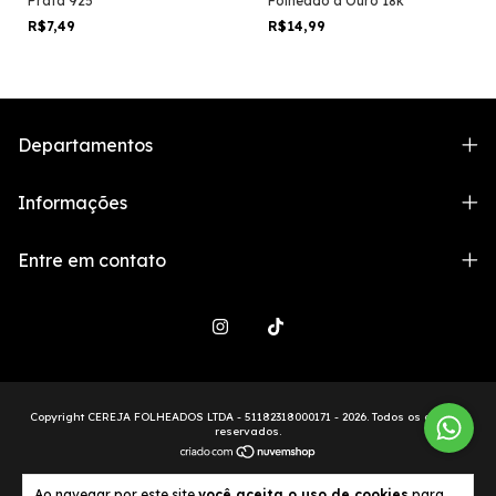
Prata 925
Folheado a Ouro 18k
R$7,49
R$14,99
Departamentos
Informações
Entre em contato
Copyright CEREJA FOLHEADOS LTDA - 51182318000171 - 2026. Todos os direitos
reservados.
Ao navegar por este site
você aceita o uso de cookies
para