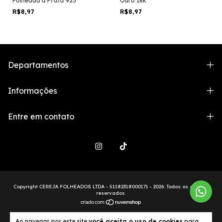
Folheada a Prata 925
Ouro 18k
R$8,97
R$8,97
Departamentos
Informações
Entre em contato
Copyright CEREJA FOLHEADOS LTDA - 51182318000171 - 2026. Todos os direitos
reservados.
Ao navegar por este site
você aceita o uso de cookies
para