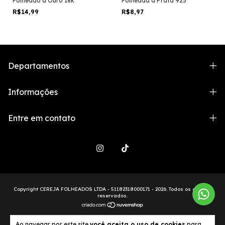
Folheado a Ouro 18k
Folheada a Prata 925
R$14,99
R$8,97
Departamentos
Informações
Entre em contato
Copyright CEREJA FOLHEADOS LTDA - 51182318000171 - 2026. Todos os direitos
reservados.
Ao navegar por este site
você aceita o uso de cookies
para