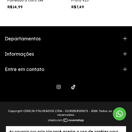
Folheado a Ouro 18k
Prata 925
R$14,99
R$7,49
Departamentos
Informações
Entre em contato
Copyright CEREJA FOLHEADOS LTDA - 51182318000171 - 2026. Todos os direitos
reservados.
Ao navegar por este site
você aceita o uso de cookies
para